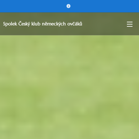
Spolek Český klub německých ovčáků